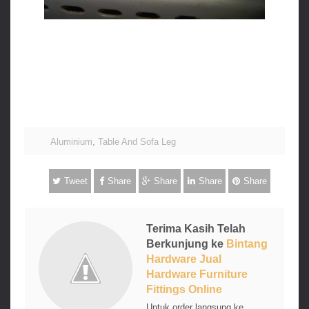
Jual kaki sofa berbahan aluminium dengan ukuran diameter size
yang dapat disesuaikan dengan besar atau kecil sofa yang anda
miliki, berapa harga kaki sofa dari aluminium di toko toko online
jakarta, cara beli kaki sofa di toko online hardware furniture
fittings, belanja secara online lebih mudah murah hemat aman
dan nyaman
Aluminium
,
Table And Sofa Leg
Tweet
Share
Share
Share
Share
Terima Kasih Telah
Berkunjung ke
Bintang
Hardware Jual
Hardware Furniture
Fittings Online
Untuk order langsung ke