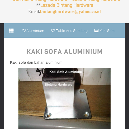
**
Lazada Bintang Hardware
Email:
bintanghardware@yahoo.co.id
Aluminium
Table And Sofa Leg
Kaki Sofa
Aluminium
KAKI SOFA ALUMINIUM
Kaki sofa dari bahan aluminium