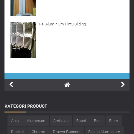
Rel Aluminium Pintu Sliding
KATEGORI
PRODUCT
Alloy
Aluminium
Ambalan
Babet
Besi
Blum
Bracket
Chrome
Drawer Runners
Edging Alumunium